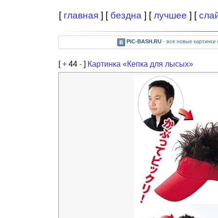
[
главная
] [
бездна
] [
лучшее
] [
сла
PIC-BASH.RU
- все новые картинки
[
+
44
-
]
Картинка «Кепка для лысых»