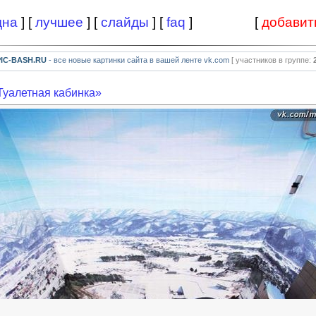
дна
] [
лучшее
] [
слайды
] [
faq
]
[
добавит
PIC-BASH.RU
- все новые картинки сайта в вашей ленте vk.com
[ участников в группе:
Туалетная кабинка»