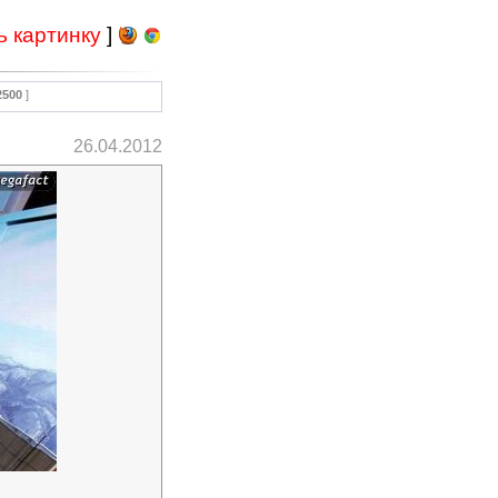
ь картинку
]
2500
]
26.04.2012