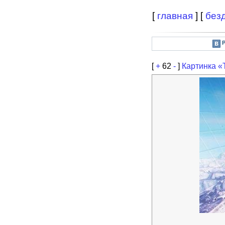
[
главная
] [
без
[
+
62
-
]
Картинка «