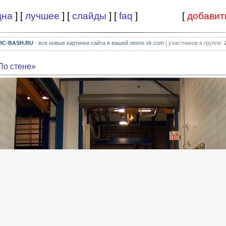
дна
] [
лучшее
] [
слайды
] [
faq
]
[
добавит
PIC-BASH.RU
- все новые картинки сайта в вашей ленте vk.com
[ участников в группе:
По стене»