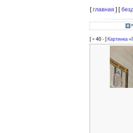
[
главная
] [
без
[
+
40
-
]
Картинка «