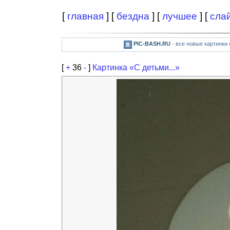
[
главная
] [
бездна
] [
лучшее
] [
сла
PIC-BASH.RU
- все новые картинки
[
+
36
-
]
Картинка «С детьми...»