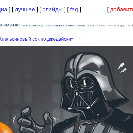
дна
] [
лучшее
] [
слайды
] [
faq
]
[
добавит
PIC-BASH.RU
- все новые картинки сайта в вашей ленте vk.com
[ участников в группе:
Апельсиновый сок по джедайски»