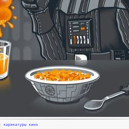
и:
карикатуры
кино