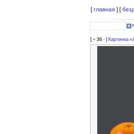
[
главная
] [
без
[
+
36
-
]
Картинка «