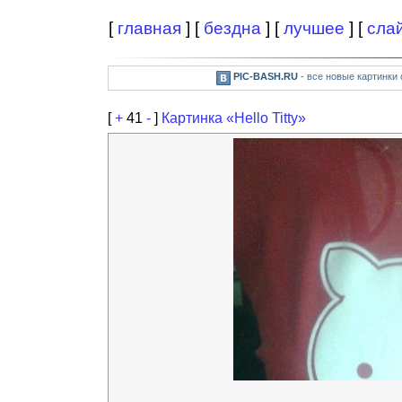
[
главная
] [
бездна
] [
лучшее
] [
сла
PIC-BASH.RU
- все новые картинки
[
+
41
-
]
Картинка «Hello Titty»