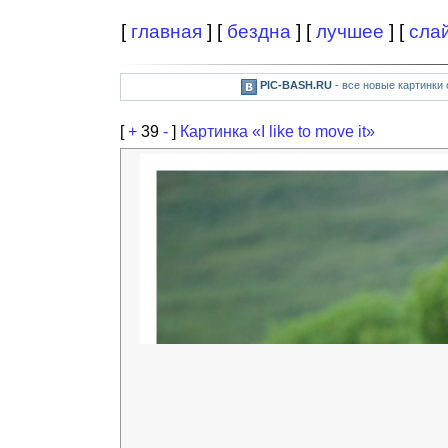
[
главная
] [
бездна
] [
лучшее
] [
сла
PIC-BASH.RU
- все новые картинки
[
+
39
-
]
Картинка «I like to move it»