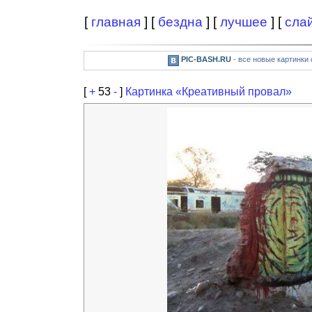
[
главная
] [
бездна
] [
лучшее
] [
сла
PIC-BASH.RU
- все новые картинки
[
+
53
-
]
Картинка «Креативный провал»