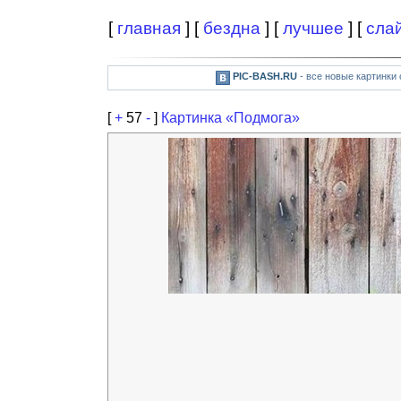
[
главная
] [
бездна
] [
лучшее
] [
сла
PIC-BASH.RU
- все новые картинки
[
+
57
-
]
Картинка «Подмога»