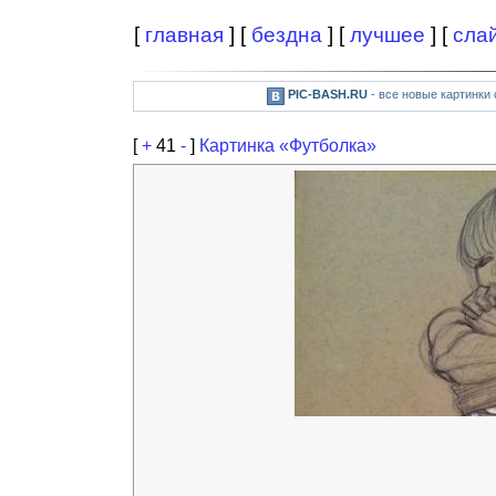
[
главная
] [
бездна
] [
лучшее
] [
сла
PIC-BASH.RU
- все новые картинки
[
+
41
-
]
Картинка «Футболка»