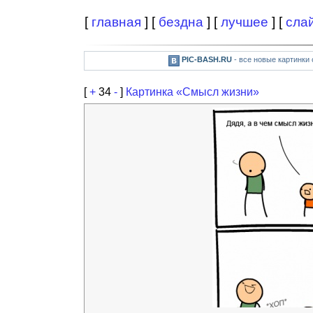
[
главная
] [
бездна
] [
лучшее
] [
сла
PIC-BASH.RU
- все новые картинки
[
+
34
-
]
Картинка «Смысл жизни»