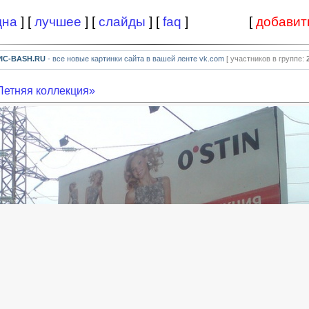
дна
] [
лучшее
] [
слайды
] [
faq
]
[
добавит
PIC-BASH.RU
- все новые картинки сайта в вашей ленте vk.com
[ участников в группе:
Летняя коллекция»