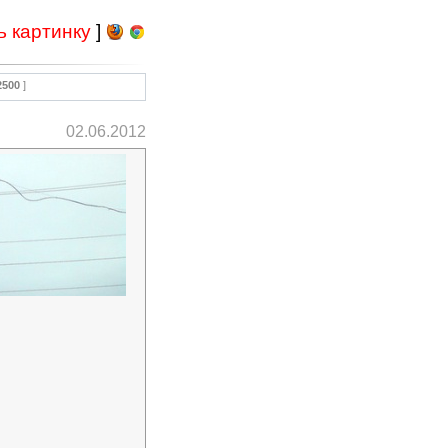
ь картинку
]
2500
]
02.06.2012