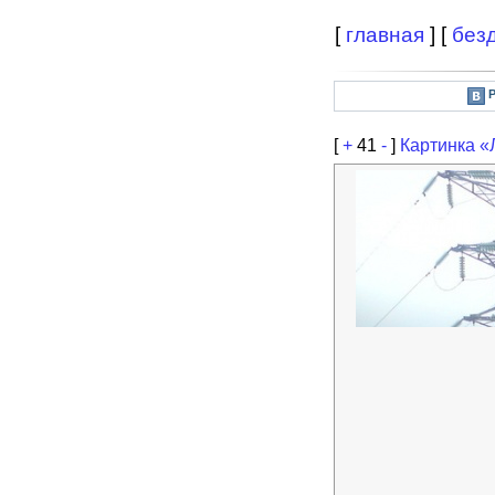
[
главная
] [
без
[
+
41
-
]
Картинка «