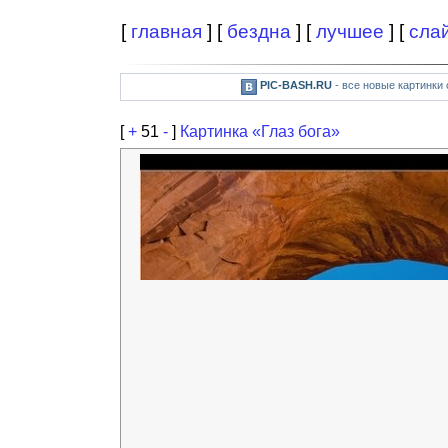
[
главная
] [
бездна
] [
лучшее
] [
сла
PIC-BASH.RU
- все новые картинки
[
+
51
-
]
Картинка «Глаз бога»