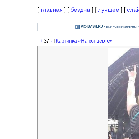
[
главная
] [
бездна
] [
лучшее
] [
сла
PIC-BASH.RU
- все новые картинки
[
+
37
-
]
Картинка «На концерте»