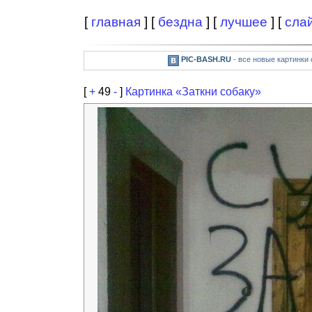
[
главная
] [
бездна
] [
лучшее
] [
сла
PIC-BASH.RU
- все новые картинки
[
+
49
-
]
Картинка «Заткни собаку»