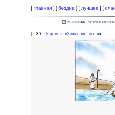
[
главная
] [
бездна
] [
лучшее
] [
сла
PIC-BASH.RU
- все новые картинки
[
+
30
-
]
Картинка «Хождение по воде»