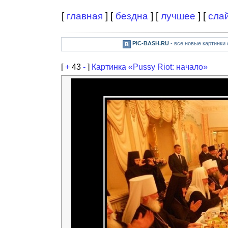
[
главная
] [
бездна
] [
лучшее
] [
сла
PIC-BASH.RU
- все новые картинки
[
+
43
-
]
Картинка «Pussy Riot: начало»