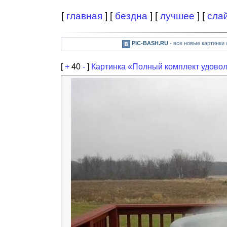
[
главная
] [
бездна
] [
лучшее
] [
сла
PIC-BASH.RU
- все новые картинки
[
+
40
-
]
Картинка «Полный комплект удово