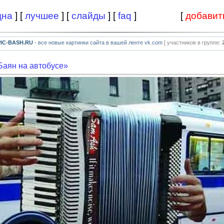
дна
] [
лучшее
] [
слайды
] [
faq
]
[
добавит
PIC-BASH.RU
- все новые картинки сайта в вашей ленте vk.com
[ участников в группе:
Баян на автобусе»