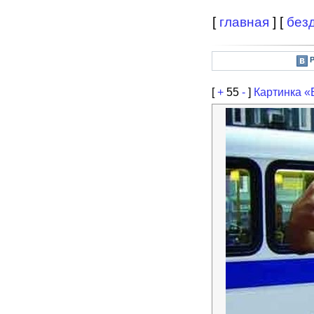
[
главная
] [
без
[
+
55
-
]
Картинка «