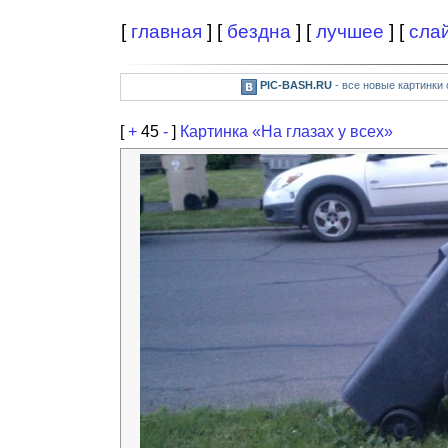
[
главная
] [
бездна
] [
лучшее
] [
сла
PIC-BASH.RU
- все новые картинки
[
+
45
-
]
Картинка «На глазах у всех»