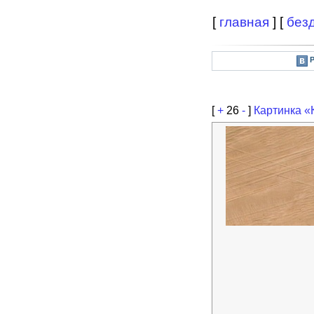
[
главная
] [
без
[
+
26
-
]
Картинка «