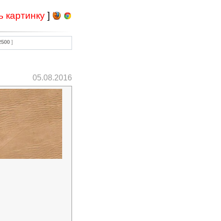
ь картинку
]
2500
]
05.08.2016