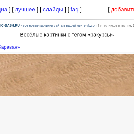
дна
] [
лучшее
] [
слайды
] [
faq
]
[
добавит
PIC-BASH.RU
- все новые картинки сайта в вашей ленте vk.com
[ участников в группе:
Весёлые картинки с тегом «ракурсы»
Караван»