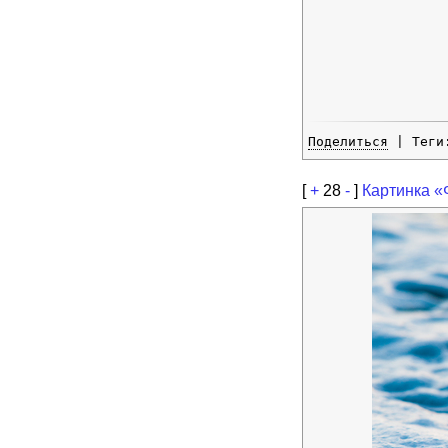
Поделиться
| Тег
[
+
28
-
]
Картинка «