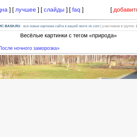
дна
] [
лучшее
] [
слайды
] [
faq
]
[
добавит
PIC-BASH.RU
- все новые картинки сайта в вашей ленте vk.com
[ участников в группе:
Весёлые картинки с тегом «природа»
После ночного заморозка»