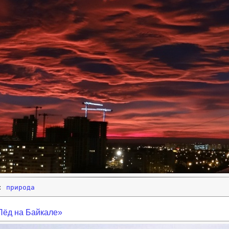
и:
природа
Лёд на Байкале»