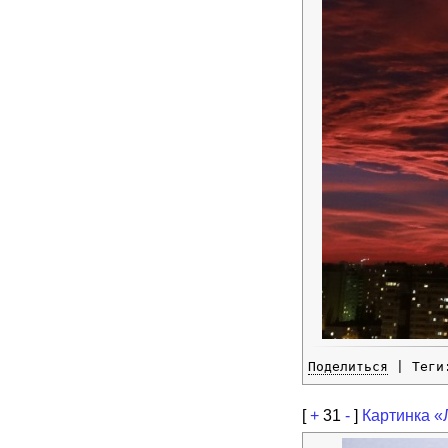
Поделиться
| Тег
[
+
31
-
]
Картинка «