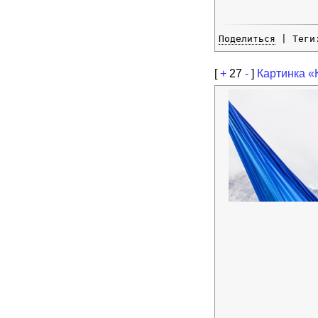
Поделиться
| Тег
[
+
27
-
]
Картинка «