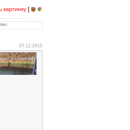
ь картинку
]
2500
]
07.12.2015