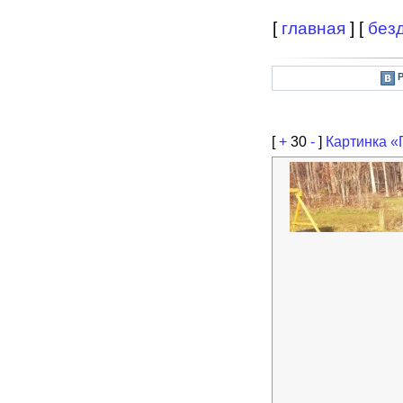
[
главная
] [
без
[
+
30
-
]
Картинка «