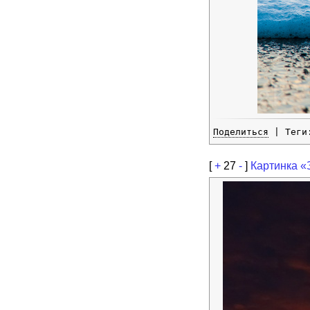
Поделиться
| Тег
[
+
27
-
]
Картинка «