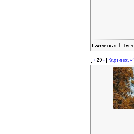
Поделиться
| Тег
[
+
29
-
]
Картинка «