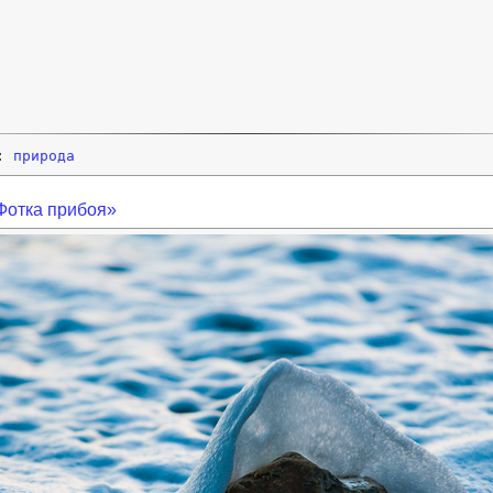
и:
природа
Фотка прибоя»