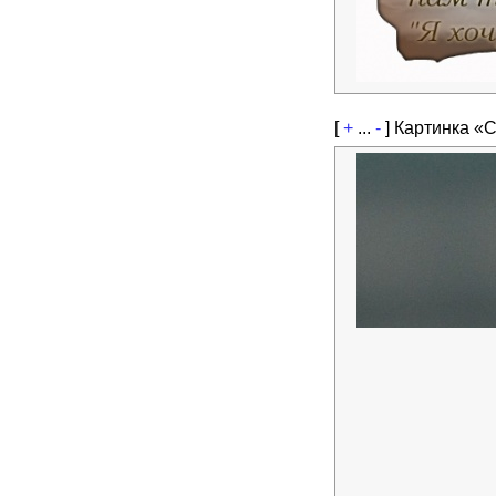
[
+
...
-
]
Картинка «С