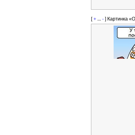
[
+
...
-
]
Картинка «