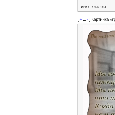
Теги:
комиксы
[
+
...
-
]
Картинка «г