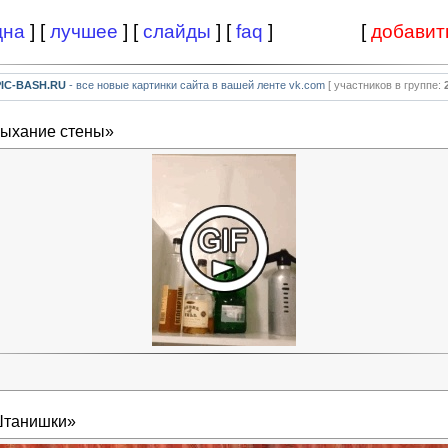
дна
] [
лучшее
] [
слайды
] [
faq
]
[
добавит
PIC-BASH.RU
- все новые картинки сайта в вашей ленте vk.com
[ участников в группе:
Дыхание стены»
Штанишки»