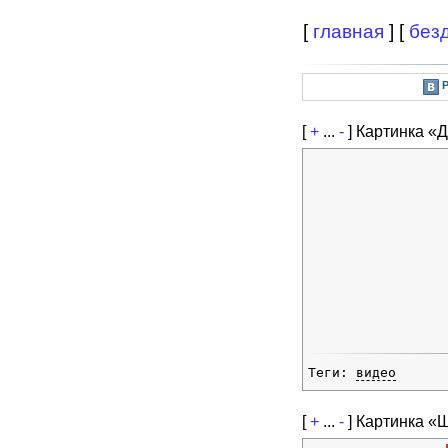
[
главная
] [
без
[
+
...
-
]
Картинка «
Теги:
видео
[
+
...
-
]
Картинка «