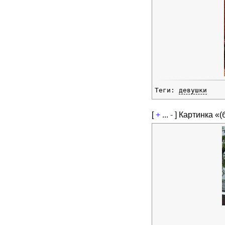
Теги:
девушки
[
+
...
-
]
Картинка «(