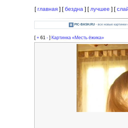
[
главная
] [
бездна
] [
лучшее
] [
сла
PIC-BASH.RU
- все новые картинки
[
+
61
-
]
Картинка «Месть ёжика»