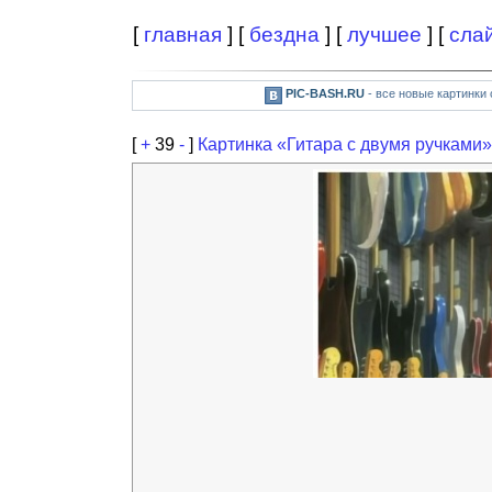
[
главная
] [
бездна
] [
лучшее
] [
сла
PIC-BASH.RU
- все новые картинки
[
+
39
-
]
Картинка «Гитара с двумя ручками»