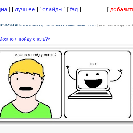
дна
] [
лучшее
] [
слайды
] [
faq
]
[
добавит
PIC-BASH.RU
- все новые картинки сайта в вашей ленте vk.com
[ участников в группе:
Можно я пойду спать?»