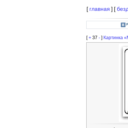
[
главная
] [
без
[
+
37
-
]
Картинка «