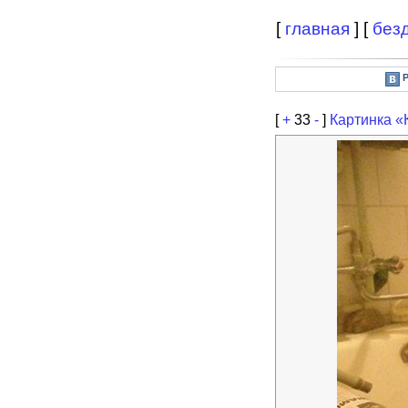
[
главная
] [
без
[
+
33
-
]
Картинка «