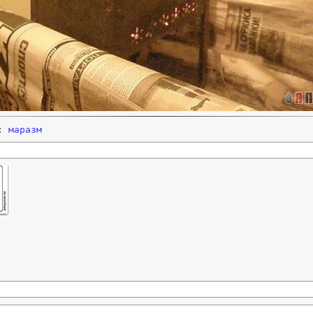
и:
маразм