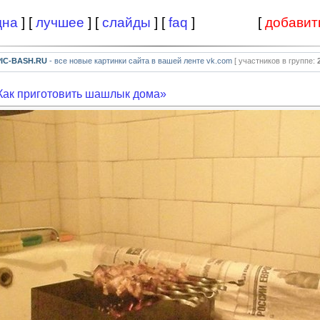
дна
] [
лучшее
] [
слайды
] [
faq
]
[
добавит
PIC-BASH.RU
- все новые картинки сайта в вашей ленте vk.com
[ участников в группе:
Как приготовить шашлык дома»