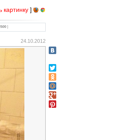
ь картинку
]
2500
]
24.10.2012