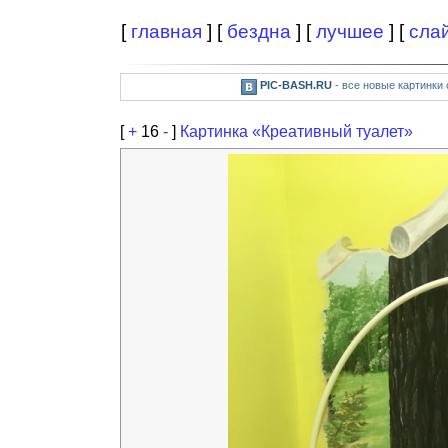
[
главная
] [
бездна
] [
лучшее
] [
сла
PIC-BASH.RU
- все новые картинки
[
+
16
-
]
Картинка «Креативный туалет»