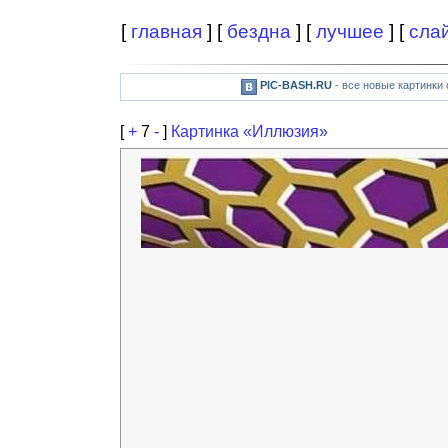
[
главная
] [
бездна
] [
лучшее
] [
сла
PIC-BASH.RU
- все новые картинки
[
+
7
-
]
Картинка «Иллюзия»