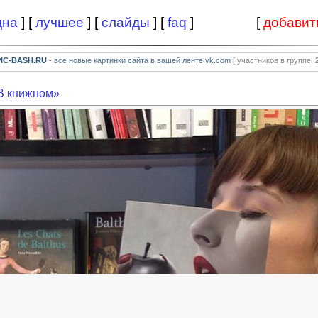
дна
] [
лучшее
] [
слайды
] [
faq
]
[
добавит
PIC-BASH.RU
- все новые картинки сайта в вашей ленте vk.com
[ участников в группе:
В книжном»