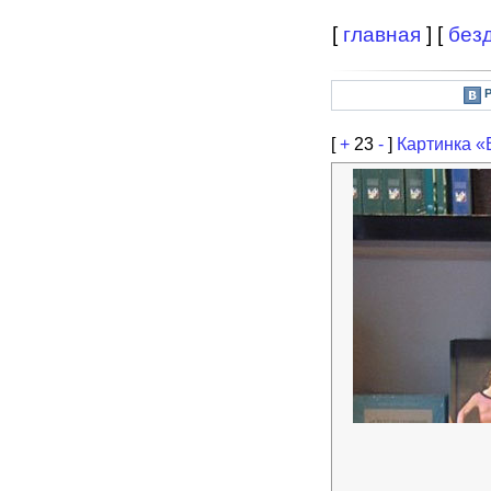
[
главная
] [
без
[
+
23
-
]
Картинка «