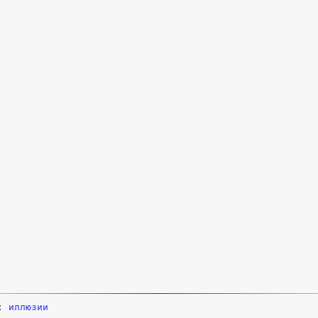
и:
иллюзии