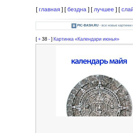
[
главная
] [
бездна
] [
лучшее
] [
сла
PIC-BASH.RU
- все новые картинки
[
+
38
-
]
Картинка «Календари июнья»